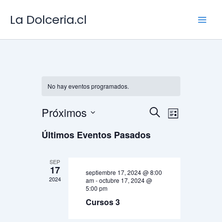
Ir
al
La Dolceria.cl
contenido
No hay eventos programados.
Navegación
Navegac
Próximos
Buscar
Lista
de
de
Selecciona
vistas
Últimos Eventos Pasados
la
búsqueda
fecha.
de
y
Evento
SEP
vistas
17
septiembre 17, 2024 @ 8:00
de
2024
am
-
octubre 17, 2024 @
5:00 pm
Eventos
Cursos 3