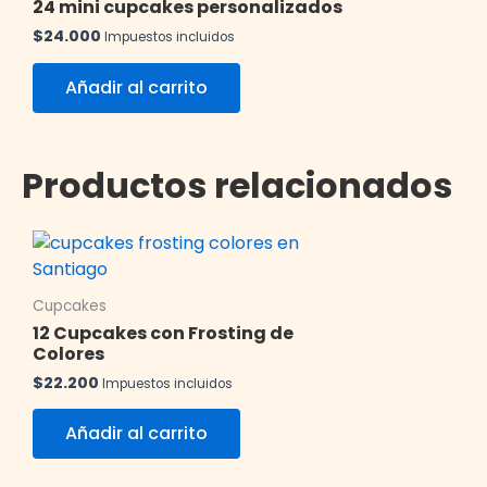
24 mini cupcakes personalizados
$
24.000
Impuestos incluidos
Este
Añadir al carrito
producto
tiene
múltiples
variantes.
Productos relacionados
Las
opciones
se
pueden
elegir
Cupcakes
en
12 Cupcakes con Frosting de
la
Colores
página
$
22.200
Impuestos incluidos
de
Este
producto
Añadir al carrito
producto
tiene