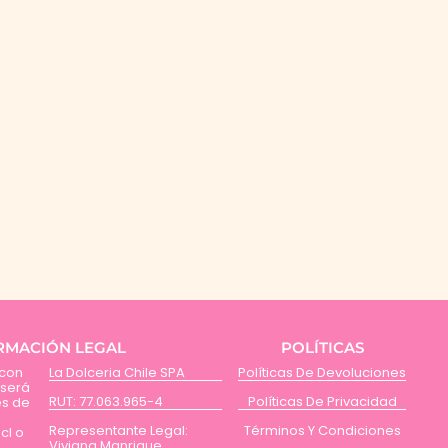
RMACIÓN LEGAL
POLÍTICAS
 con
La Dolceria Chile SPA
Políticas De Devoluciones
 será
RUT: 77.063.965-4
Políticas De Privacidad
és de
Representante Legal:
Términos Y Condiciones
cl o
Viviana Manrique