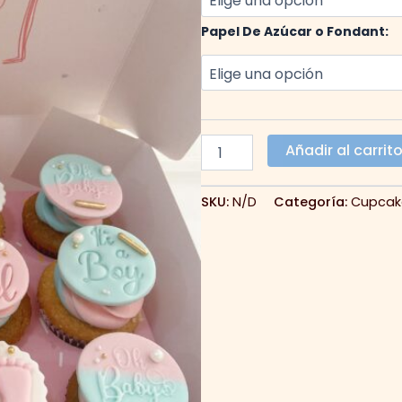
Papel De Azúcar o Fondant:
12
Añadir al carrit
Cupcakes
Personalizados
cantidad
SKU:
N/D
Categoría:
Cupcak