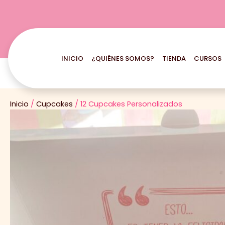
Ir
al
contenido
INICIO
¿QUIÉNES SOMOS?
TIENDA
CURSOS
Inicio
/
Cupcakes
/ 12 Cupcakes Personalizados