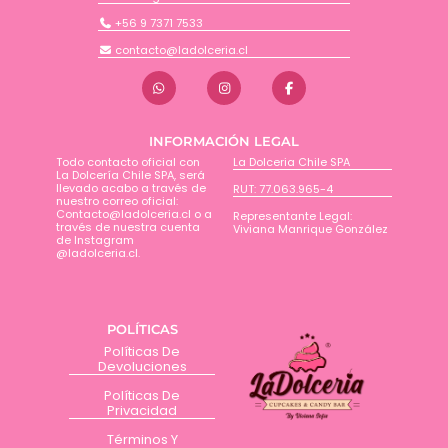
+56 9 7371 7533
contacto@ladolceria.cl
INFORMACIÓN LEGAL
Todo contacto oficial con
La Dolceria Chile SPA
La Dolcería Chile SPA, será
llevado acabo a través de
RUT: 77.063.965-4
nuestro correo oficial:
Contacto@ladolceria.cl o a
Representante Legal:
través de nuestra cuenta
Viviana Manrique González
de Instagram
@ladolceria.cl.
POLÍTICAS
Políticas De
Devoluciones
Políticas De
Privacidad
Términos Y